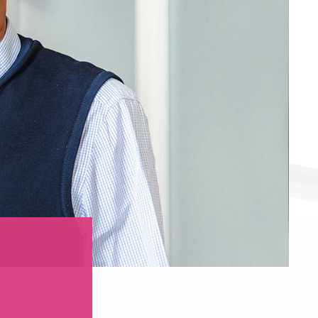
auengesundheit
hwangerschaft
ebsvorsorge
rhütung
traschall
ustzentrum
mmographie
GANISATORISCHES
SCHICHTE
TOS /