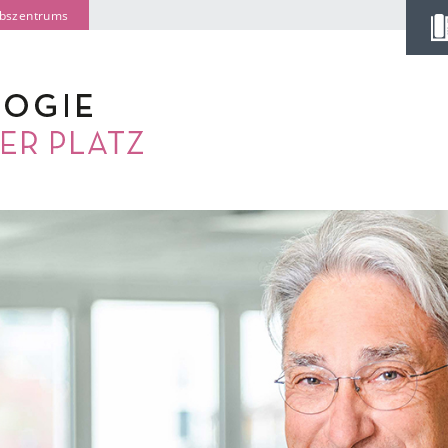
ebszentrums
PR
TE
He
Fe
Mo
Ge
Th
LE