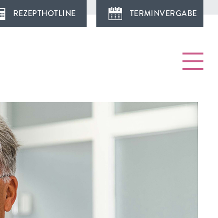
REZEPTHOTLINE
TERMINVERGABE
AXIS
AM
lmut Spingler
lix Mauz
nika Kalogirou
sa Winkler
eresa Kimmel
ISTUNGEN