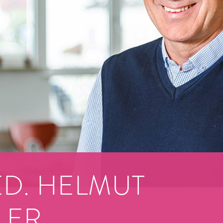
Fr
Sc
Kr
Ve
Ul
Br
Ma
OR
ED. HELMUT
GE
FO
LER