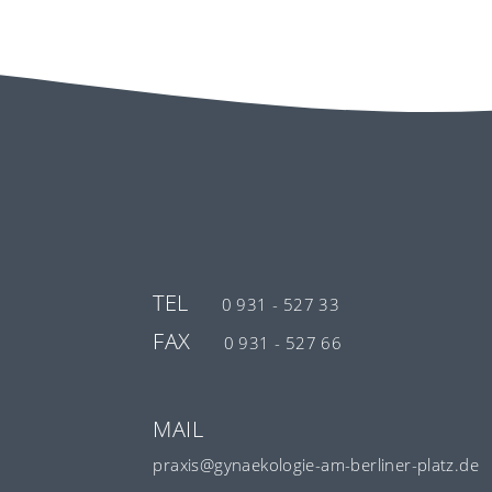
TEL
0 931 - 527 33
FAX
0 931 - 527 66
MAIL
praxis@gynaekologie-am-berliner-platz.de